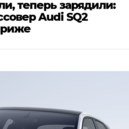
ли, теперь зарядили:
совер Audi SQ2
ариже