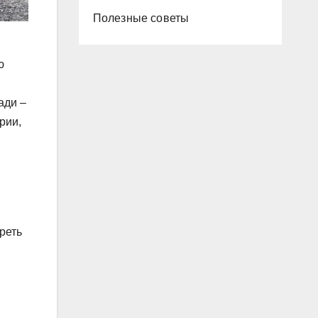
Полезные советы
ю
ади –
рии,
реть