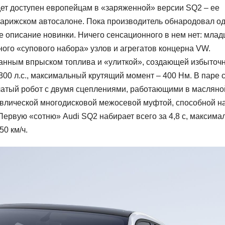
дет доступен европейцам в «заряженной» версии SQ2 – ее
арижском автосалоне. Пока производитель обнародовал о
 описание новинки. Ничего сенсационного в нем нет: мла
ого «супового набора» узлов и агрегатов концерна VW.
ванным впрыском топлива и «улиткой», создающей избыточ
300 л.с., максимальный крутящий момент – 400 Нм. В паре 
нчатый робот с двумя сцеплениями, работающими в масляно
равлической многодисковой межосевой муфтой, способной н
ервую «сотню» Audi SQ2 набирает всего за 4,8 с, максима
50 км/ч.