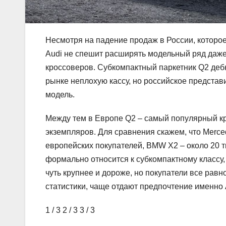
Несмотря на падение продаж в России, которо
Audi не спешит расширять модельный ряд даже
кроссоверов. Субкомпактный паркетник Q2 деб
рынке неплохую кассу, но российское представит
модель.
Между тем в Европе Q2 – самый популярный кро
экземпляров. Для сравнения скажем, что Merce
европейских покупателей, BMW X2 – около 20 ты
формально относится к субкомпактному классу,
чуть крупнее и дороже, но покупатели все рав
статистики, чаще отдают предпочтение именно 
1
/ 3
2
/ 3
3
/ 3