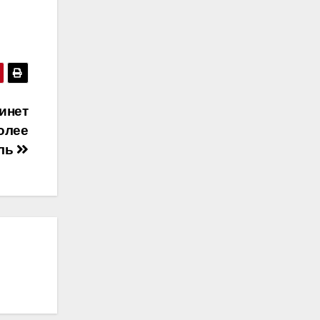
инет
олее
ель