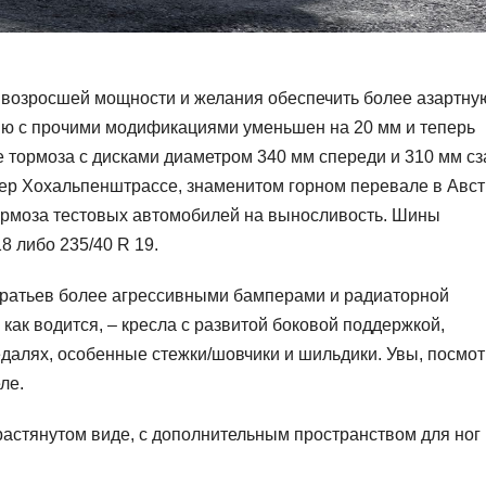
м возросшей мощности и желания обеспечить более азартну
ию с прочими модификациями уменьшен на 20 мм и теперь
 тормоза с дисками диаметром 340 мм спереди и 310 мм сз
нер Хохальпенштрассе, знаменитом горном перевале в Авст
ормоза тестовых автомобилей на выносливость. Шины
8 либо 235/40 R 19.
ратьев более агрессивными бамперами и радиаторной
как водится, – кресла с развитой боковой поддержкой,
далях, особенные стежки/шовчики и шильдики. Увы, посмот
ле.
растянутом виде, с дополнительным пространством для ног