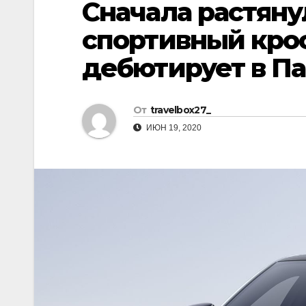
Сначала растяну
р
l
а
спортивный крос
a
в
дебютирует в П
s
и
s
т
n
От
travelbox27_
ь
i
ИЮН 19, 2020
k
i