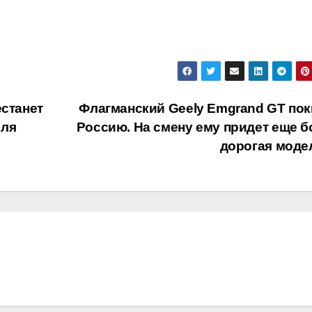
естанет
Флагманский Geely Emgrand GT пок
иля
Россию. На смену ему придет еще б
дорогая мод