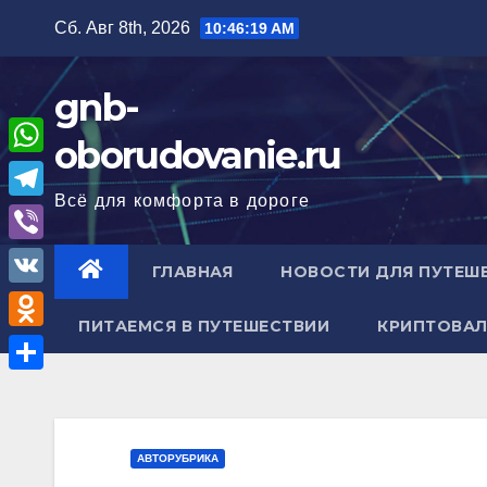
Перейти
Сб. Авг 8th, 2026
10:46:20 AM
к
содержимому
gnb-
oborudovanie.ru
W
Всё для комфорта в дороге
h
T
a
e
V
ГЛАВНАЯ
НОВОСТИ ДЛЯ ПУТЕШ
t
l
i
V
s
e
b
ПИТАЕМСЯ В ПУТЕШЕСТВИИ
КРИПТОВАЛ
K
A
O
g
e
p
d
r
О
r
p
n
a
т
o
m
п
АВТОРУБРИКА
k