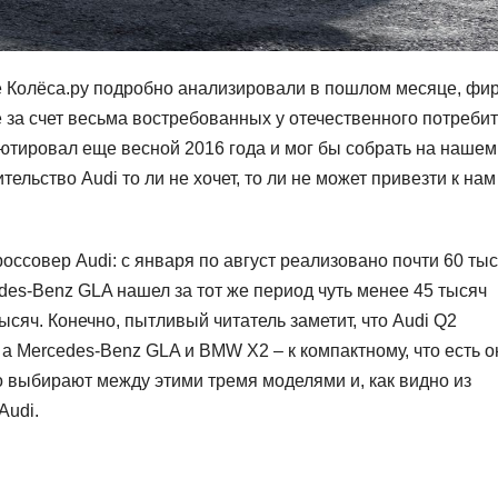
е Колёса.ру подробно анализировали в пошлом месяце, фи
 за счет весьма востребованных у отечественного потреби
ютировал еще весной 2016 года и мог бы собрать на нашем
ельство Audi то ли не хочет, то ли не может привезти к нам
ссовер Audi: с января по август реализовано почти 60 ты
des-Benz GLA нашел за тот же период чуть менее 45 тысяч
сяч. Конечно, пытливый читатель заметит, что Audi Q2
 а Mercedes-Benz GLA и BMW X2 – к компактному, что есть о
но выбирают между этими тремя моделями и, как видно из
Audi.