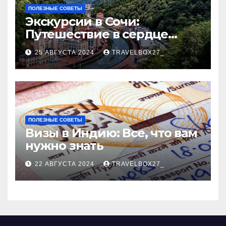
ПОЛЕЗНЫЕ СОВЕТЫ
Экскурсии в Сочи:
Путешествие в сердце
Черноморского курорта
25 АВГУСТА 2024
TRAVELBOX27_
ПОЛЕЗНЫЕ СОВЕТЫ
Визы в Индию: Все, что вам
нужно знать
22 АВГУСТА 2024
TRAVELBOX27_