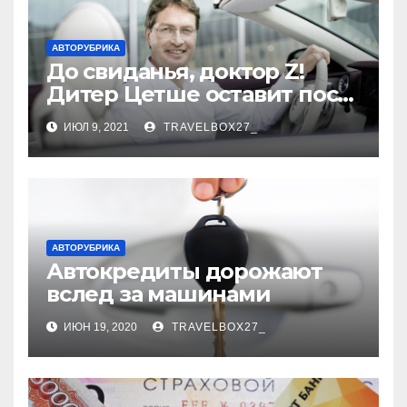
АВТОРУБРИКА
До свиданья, доктор Z!
Дитер Цетше оставит пост
главы концерна Daimler
ИЮЛ 9, 2021
TRAVELBOX27_
АВТОРУБРИКА
Автокредиты дорожают
вслед за машинами
ИЮН 19, 2020
TRAVELBOX27_