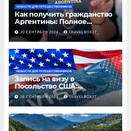
НОВОСТИ ДЛЯ ПУТЕШЕСТВЕННИКОВ
Как получить гражданство
Аргентины: Полное
руководство
30 СЕНТЯБРЯ 2024
TRAVELBOX27_
НОВОСТИ ДЛЯ ПУТЕШЕСТВЕННИКОВ
Запись на визу в
Посольство США:
Пошаговое руководство
26 СЕНТЯБРЯ 2024
TRAVELBOX27_