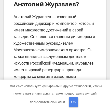
Анатолий Журавлев?
Анатолий Журавлев — известный
российский дирижер и композитор, который
имеет множество достижений в своей
карьере. Он является главным дирижером и
художественным руководителем
Московского симфонического оркестра. Он
также является заслуженным деятелем
искусств Российской Федерации. Журавлев
имеет широкий репертуар и проводит
концерты со многими известными
оркестрами по всему миру.
Этот сайт использует куки-файлы и другие технологии, чтобы
помочь вам в навигации, а также предоставить лучший
Какая была биография
Анатолия Журавлева?
пользовательский опыт.
OK