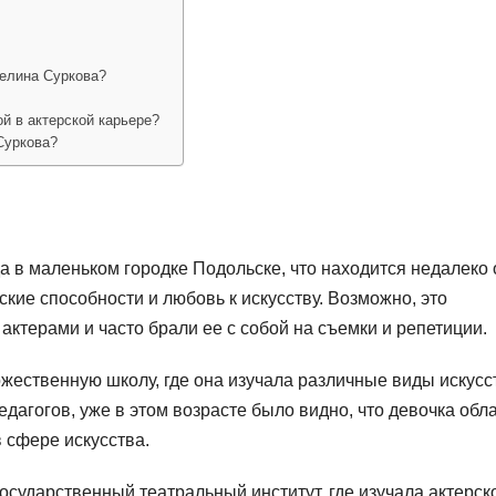
гелина Суркова?
й в актерской карьере?
Суркова?
а в маленьком городке Подольске, что находится недалеко 
кие способности и любовь к искусству. Возможно, это
актерами и часто брали ее с собой на съемки и репетиции.
ожественную школу, где она изучала различные виды искусс
едагогов, уже в этом возрасте было видно, что девочка обл
 сфере искусства.
осударственный театральный институт, где изучала актерск