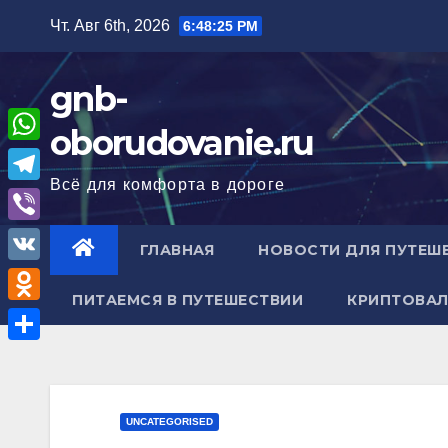
Перейти
Чт. Авг 6th, 2026
6:48:26 PM
к
содержимому
gnb-
oborudovanie.ru
W
Всё для комфорта в дороге
h
T
a
e
V
ГЛАВНАЯ
НОВОСТИ ДЛЯ ПУТЕШ
t
l
i
V
s
e
b
ПИТАЕМСЯ В ПУТЕШЕСТВИИ
КРИПТОВАЛ
K
A
O
g
e
p
d
r
О
r
p
n
a
т
o
m
п
UNCATEGORISED
k