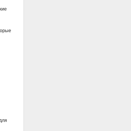
кие
торые
для