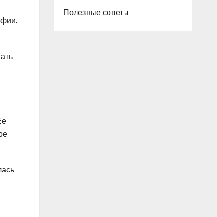
Полезные советы
афии.
тать
Ее
ое
лась