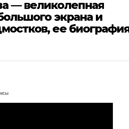
ва — великолепная
 большого экрана и
мостков, ее биографи