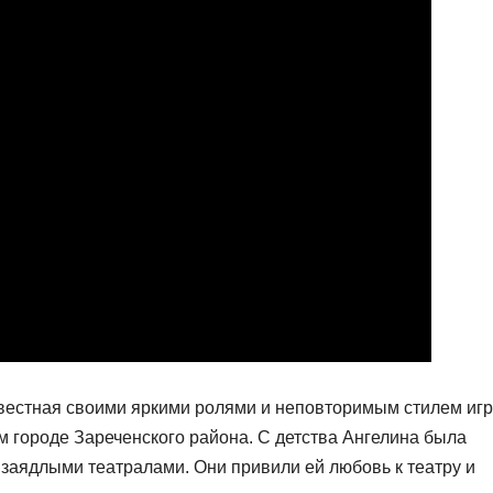
вестная своими яркими ролями и неповторимым стилем игр
м городе Зареченского района. С детства Ангелина была
и заядлыми театралами. Они привили ей любовь к театру и