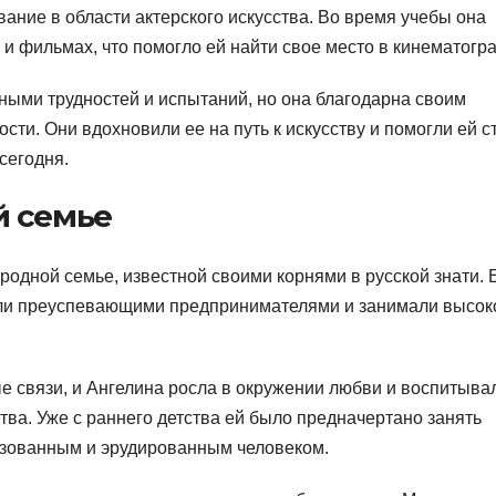
ание в области актерского искусства. Во время учебы она
 и фильмах, что помогло ей найти свое место в кинематогр
ными трудностей и испытаний, но она благодарна своим
сти. Они вдохновили ее на путь к искусству и помогли ей с
сегодня.
й семье
родной семье, известной своими корнями в русской знати. 
ыли преуспевающими предпринимателями и занимали высок
е связи, и Ангелина росла в окружении любви и воспитыва
ва. Уже с раннего детства ей было предначертано занять
азованным и эрудированным человеком.