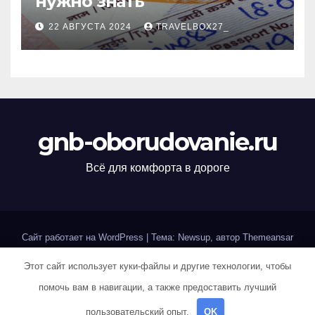
нужно знать
22 АВГУСТА 2024
TRAVELBOX27_
gnb-oborudovanie.ru
Всё для комфорта в дороге
Сайт работает на WordPress
|
Тема: Newsup, автор
Themeansar
Этот сайт использует куки-файлы и другие технологии, чтобы
Home
Sample Page
Авторам и правообладателям
помочь вам в навигации, а также предоставить лучший
Карта сайта
Политика конфиденциальности
пользовательский опыт.
OK