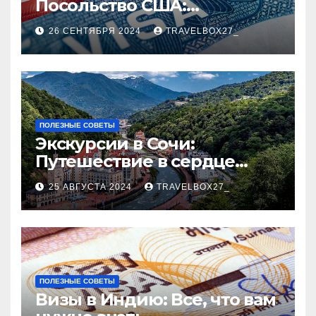
Посольство США:
Пошаговое руководство
26 СЕНТЯБРЯ 2024
TRAVELBOX27_
ПОЛЕЗНЫЕ СОВЕТЫ
Экскурсии в Сочи:
Путешествие в сердце
Черноморского курорта
25 АВГУСТА 2024
TRAVELBOX27_
ПОЛЕЗНЫЕ СОВЕТЫ
Визы в Индию: Все, что вам