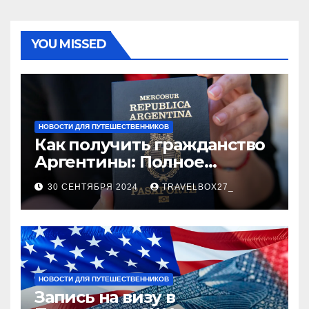
YOU MISSED
НОВОСТИ ДЛЯ ПУТЕШЕСТВЕННИКОВ
Как получить гражданство
Аргентины: Полное
руководство
30 СЕНТЯБРЯ 2024
TRAVELBOX27_
НОВОСТИ ДЛЯ ПУТЕШЕСТВЕННИКОВ
Запись на визу в