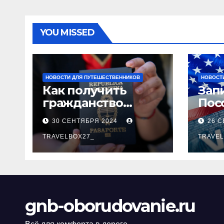
YOU MISSED
НОВОСТИ ДЛЯ ПУТЕШЕСТВЕННИКОВ
НОВОСТ
Как получить
Запи
гражданство
Пос
Аргентины:
Пош
30 СЕНТЯБРЯ 2024
26 
Полное
рук
руководство
TRAVELBOX27_
TRAVEL
gnb-oborudovanie.ru