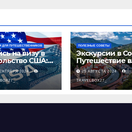
И ДЛЯ ПУТЕШЕСТВЕННИКОВ
ПОЛЕЗНЫЕ СОВЕТЫ
сь на визу в
Экскурсии в Со
ольство США:
Путешествие в
аговое
сердце
СЕНТЯБРЯ 2024
25 АВГУСТА 2024
оводство
Черноморског
BOX27_
курорта
TRAVELBOX27_