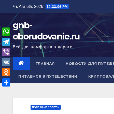
Перейти
Чт. Авг 6th, 2026
12:33:07 PM
к
содержимому
gnb-
oborudovanie.ru
W
Всё для комфорта в дороге
h
T
a
e
V
ГЛАВНАЯ
НОВОСТИ ДЛЯ ПУТЕШ
t
l
i
V
s
e
b
ПИТАЕМСЯ В ПУТЕШЕСТВИИ
КРИПТОВАЛ
K
A
O
g
e
p
d
r
О
r
p
n
a
т
o
m
п
ПОЛЕЗНЫЕ СОВЕТЫ
k