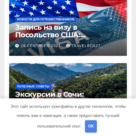
НОВОСТИ ДЛЯ ПУТЕШЕСТВЕННИКОВ
Запись на визу в
Посольство США:
Пошаговое руководство
26 СЕНТЯБРЯ 2024
TRAVELBOX27_
ПОЛЕЗНЫЕ СОВЕТЫ
Экскурсии в Сочи:
Путешествие в сердце
Этот сайт использует куки-файлы и другие технологии, чтобы
Черноморского курорта
25 АВГУСТА 2024
TRAVELBOX27_
помочь вам в навигации, а также предоставить лучший
пользовательский опыт.
OK