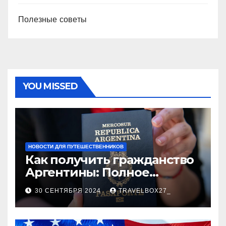
Полезные советы
YOU MISSED
НОВОСТИ ДЛЯ ПУТЕШЕСТВЕННИКОВ
Как получить гражданство
Аргентины: Полное
руководство
30 СЕНТЯБРЯ 2024
TRAVELBOX27_