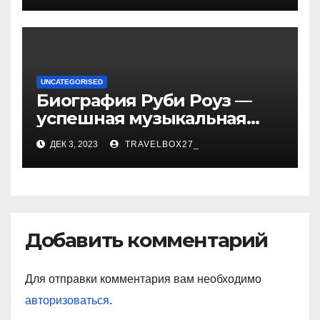
достижениях!
UNCATEGORISED
Биография Руби Роуз —
успешная музыкальная
карьера, личная жизнь и
ДЕК 3, 2023
TRAVELBOX27_
знаковые достижения
Добавить комментарий
Для отправки комментария вам необходимо
авторизоваться
.