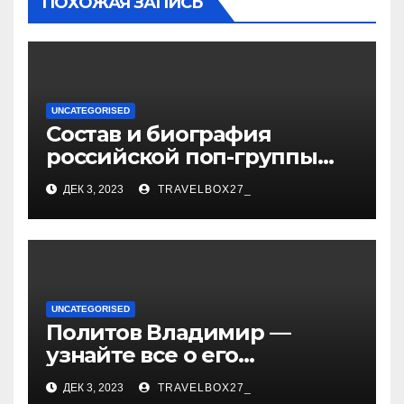
ПОХОЖАЯ ЗАПИСЬ
UNCATEGORISED
Состав и биография
российской поп-группы
«Иванушки интернешнл»
ДЕК 3, 2023
TRAVELBOX27_
— история успеха, музыка
и судьбы участников
UNCATEGORISED
Политов Владимир —
узнайте все о его
биографии, возрасте и
ДЕК 3, 2023
TRAVELBOX27_
впечатляющих