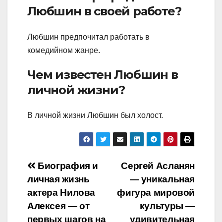
Любшин в своей работе?
Любшин предпочитал работать в
комедийном жанре.
Чем известен Любшин в
личной жизни?
В личной жизни Любшин был холост.
Навигация
Биография и
Сергей Асланян
личная жизнь
— уникальная
по
актера Нилова
фигура мировой
записям
Алексея — от
культуры —
первых шагов на
удивительная