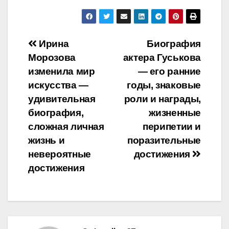
Навигация
Ирина
Биография
Морозова
актера Гуськова
по
изменила мир
— его ранние
записям
искусства —
годы, знаковые
удивительная
роли и награды,
биография,
жизненные
сложная личная
перипетии и
жизнь и
поразительные
невероятные
достижения
достижения