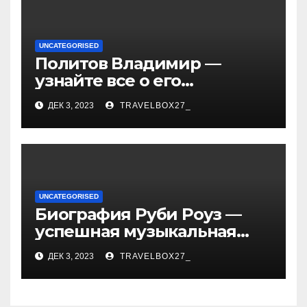
UNCATEGORISED
Политов Владимир —
узнайте все о его
биографии, возрасте и
ДЕК 3, 2023
TRAVELBOX27_
впечатляющих
достижениях!
UNCATEGORISED
Биография Руби Роуз —
успешная музыкальная
карьера, личная жизнь и
ДЕК 3, 2023
TRAVELBOX27_
знаковые достижения