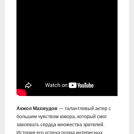
Акжол Махмудов
— талантливый актер с
большим чувством юмора, который смог
завоевать сердца множества зрителей.
История его успеха полна интересных