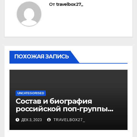
От
travelbox27_
ПОХОЖАЯ ЗАПИСЬ
UNCATEGORISED
Состав и биография
российской поп-группы
«Иванушки интернешнл»
ДЕК 3, 2023
TRAVELBOX27_
— история успеха, музыка
и судьбы участников