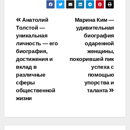
Навигация
Анатолий
Марина Ким —
Толстой —
удивительная
по
уникальная
биография
записям
личность — его
одаренной
биография,
женщины,
достижения и
покорившей пик
вклад в
успеха с
различные
помощью
сферы
упорства и
общественной
таланта
жизни