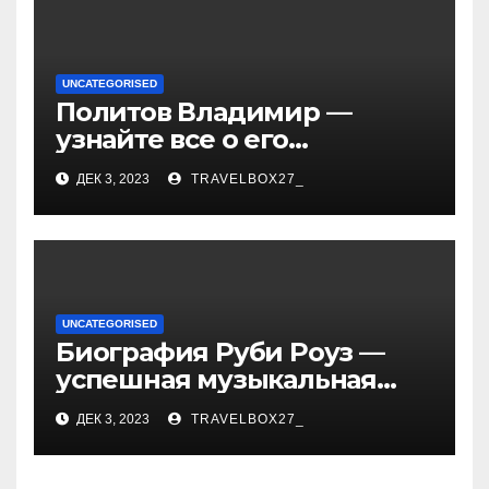
UNCATEGORISED
Политов Владимир —
узнайте все о его
биографии, возрасте и
ДЕК 3, 2023
TRAVELBOX27_
впечатляющих
достижениях!
UNCATEGORISED
Биография Руби Роуз —
успешная музыкальная
карьера, личная жизнь и
ДЕК 3, 2023
TRAVELBOX27_
знаковые достижения