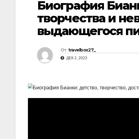
Биография Бианк
р
l
а
творчества и н
a
в
выдающегося пи
s
и
s
т
n
От
travelbox27_
ь
i
ДЕК 2, 2023
k
i