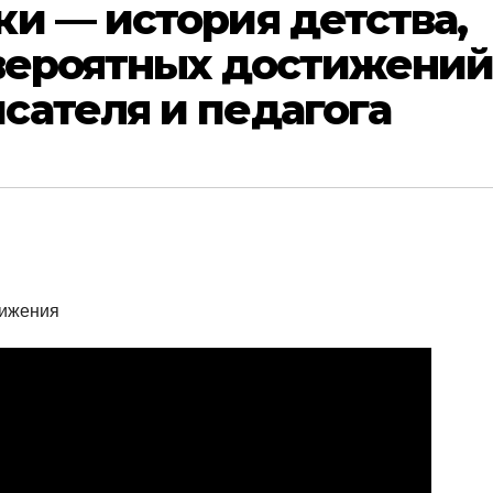
и — история детства,
евероятных достижени
сателя и педагога