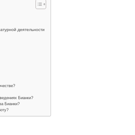
атурной деятельности
рчестве?
зведениях Бианки?
ва Бианки?
боту?