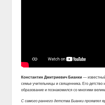
Константин Дмитриевич Бианки
— известный 
семье учительницы и священника. Его детство 
образование и познакомился со многими велик
С самого раннего детства Бианки проявлял я