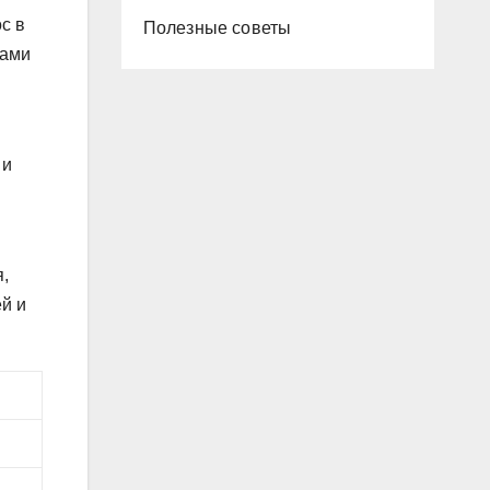
с в
Полезные советы
гами
 и
я,
ей и