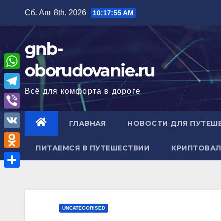
Перейти
Сб. Авг 8th, 2026
10:17:56 AM
к
содержимому
gnb-
oborudovanie.ru
W
Всё для комфорта в дороге
h
T
a
e
V
ГЛАВНАЯ
НОВОСТИ ДЛЯ ПУТЕШ
t
l
i
V
s
e
b
ПИТАЕМСЯ В ПУТЕШЕСТВИИ
КРИПТОВАЛ
K
A
O
g
e
p
d
r
О
r
p
n
a
т
o
m
п
UNCATEGORISED
k