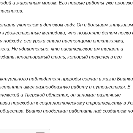
иродой и животным миром. Его первые работы уже произв
лассников.
отать учителем в детском саду. Он с большим энтузиаз
и художественные методики, что позволяло детям легко 
у подходу, его уроки стали настоящими спектаклями,
ели. Не удивительно, что писательское им талант и
оздать неповторимый стиль, который преуспел в его
нктуального наблюдателя природы совпал в жизни Бианки
онстантин имел разнообразную работу и путешествия. В
нежской и Тверской областях, он занимал различные
твии переходил к социалистическому строительству в Ус
 общества, Бианки продолжал работать над созданием н