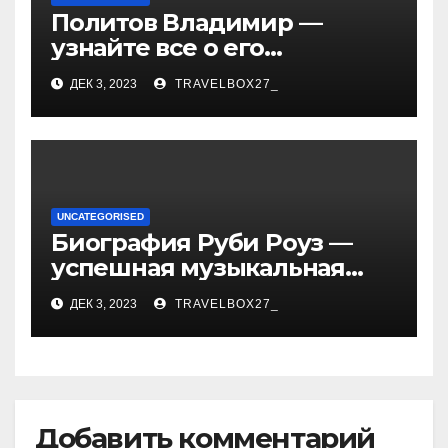
Политов Владимир —
узнайте все о его
биографии, возрасте и
ДЕК 3, 2023
TRAVELBOX27_
впечатляющих
достижениях!
UNCATEGORISED
Биография Руби Роуз —
успешная музыкальная
карьера, личная жизнь и
ДЕК 3, 2023
TRAVELBOX27_
знаковые достижения
Добавить комментарий