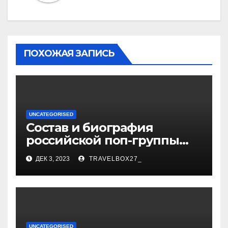
ПОХОЖАЯ ЗАПИСЬ
UNCATEGORISED
Состав и биография
российской поп-группы
«Иванушки интернешнл»
ДЕК 3, 2023
TRAVELBOX27_
— история успеха, музыка
и судьбы участников
UNCATEGORISED