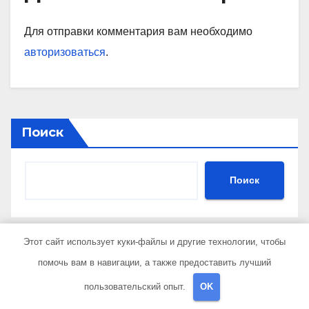
Для отправки комментария вам необходимо
авторизоваться
.
Поиск
Поиск
Этот сайт использует куки-файлы и другие технологии, чтобы
Последние публикации
помочь вам в навигации, а также предоставить лучший
пользовательский опыт.
OK
Как получить гражданство Аргентины: Полное
руководство