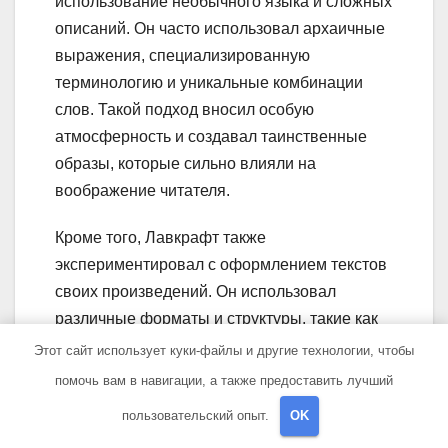
использование необычного языка и сложных
описаний. Он часто использовал архаичные
выражения, специализированную
терминологию и уникальные комбинации
слов. Такой подход вносил особую
атмосферность и создавал таинственные
образы, которые сильно влияли на
воображение читателя.
Кроме того, Лавкрафт также
экспериментировал с оформлением текстов
своих произведений. Он использовал
различные форматы и структуры, такие как
дневники, письма, научные доклады и
Этот сайт использует куки-файлы и другие технологии, чтобы
архивные записи, чтобы создать
помочь вам в навигации, а также предоставить лучший
впечатление оживления истории. Это
пользовательский опыт.
OK
позволяло ему шире рассказывать о мире, в