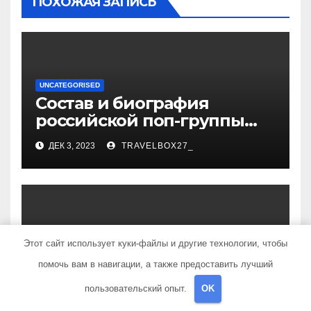
ПОХОЖАЯ ЗАПИСЬ
UNCATEGORISED
Состав и биография
российской поп-группы
«Иванушки интернешнл»
ДЕК 3, 2023
TRAVELBOX27_
— история успеха, музыка
и судьбы участников
UNCATEGORISED
Этот сайт использует куки-файлы и другие технологии, чтобы
Политов Владимир —
помочь вам в навигации, а также предоставить лучший
узнайте все о его
биографии, возрасте и
пользовательский опыт.
OK
ДЕК 3, 2023
TRAVELBOX27_
впечатляющих