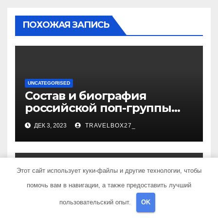
ПОХОЖАЯ ЗАПИСЬ
UNCATEGORISED
Состав и биография
российской поп-группы
«Иванушки интернешнл»
ДЕК 3, 2023
TRAVELBOX27_
— история успеха, музыка
и судьбы участников
Этот сайт использует куки-файлы и другие технологии, чтобы
помочь вам в навигации, а также предоставить лучший
UNCATEGORISED
Политов Владимир —
пользовательский опыт.
OK
узнайте все о его