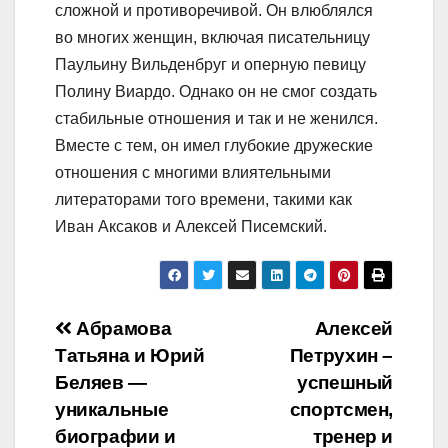
сложной и противоречивой. Он влюблялся
во многих женщин, включая писательницу
Паульину Вильденбруг и оперную певицу
Полину Виардо. Однако он не смог создать
стабильные отношения и так и не женился.
Вместе с тем, он имел глубокие дружеские
отношения с многими влиятельными
литераторами того времени, такими как
Иван Аксаков и Алексей Писемский.
Навигация
Абрамова
Алексей
Татьяна и Юрий
Петрухин –
по
Беляев —
успешный
записям
уникальные
спортсмен,
биографии и
тренер и