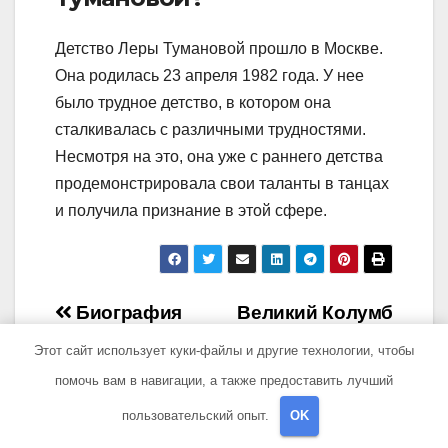
Детство Леры Тумановой прошло в Москве.
Она родилась 23 апреля 1982 года. У нее
было трудное детство, в котором она
сталкивалась с различными трудностями.
Несмотря на это, она уже с раннего детства
продемонстрировала свои таланты в танцах
и получила признание в этой сфере.
Навигация
Биография
Великий Колумб
Панфилова Глеба
— биография,
по
Этот сайт использует куки-файлы и другие технологии, чтобы
— история его
открытие
помочь вам в навигации, а также предоставить лучший
записям
первой жены и
Америки и его
пользовательский опыт.
OK
семейных
значимая роль в
отношений
истории