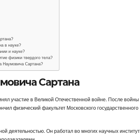
артана?
а в науке?
нии и науке?
итие физики твердого тела?
а Наумовича Сартана?
мовича Сартана
инял участие в Великой Отечественной войне. После войны
ончил физический факультет Московского государственного
ной деятельностью. Он работал во многих научных институт
реподавателями.