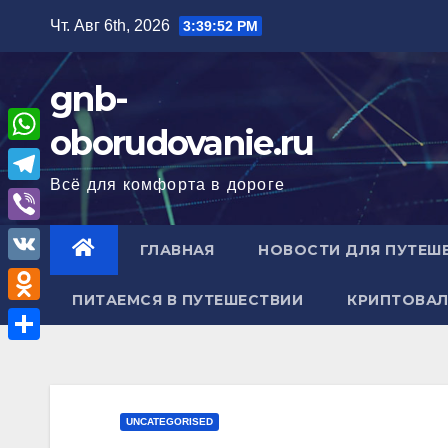
Перейти
Чт. Авг 6th, 2026
3:39:53 PM
к
содержимому
gnb-
oborudovanie.ru
W
Всё для комфорта в дороге
h
T
a
e
V
ГЛАВНАЯ
НОВОСТИ ДЛЯ ПУТЕШ
t
l
i
V
s
e
b
ПИТАЕМСЯ В ПУТЕШЕСТВИИ
КРИПТОВАЛ
K
A
O
g
e
p
d
r
О
r
p
n
a
т
o
m
п
UNCATEGORISED
k