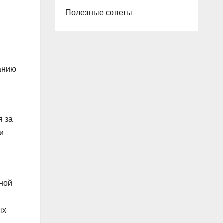
и
Полезные советы
ванию
я за
и
ной
ых