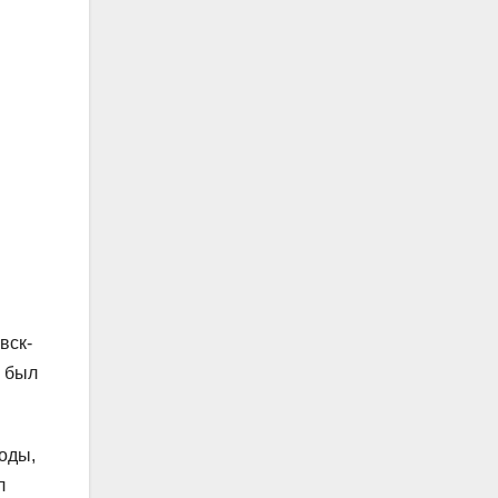
вск-
, был
оды,
л