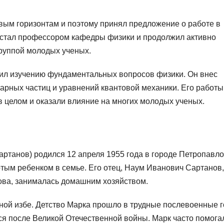
вым горизонтам и поэтому принял предложение о работе в
 стал профессором кафедры физики и продолжил активно
группой молодых ученых.
ил изучению фундаментальных вопросов физики. Он внес
арных частиц и уравнений квантовой механики. Его работы
в целом и оказали влияние на многих молодых ученых.
танов) родился 12 апреля 1955 года в городе Петропавло
ртым ребенком в семье. Его отец, Наум Иванович Сартанов
ова, занималась домашним хозяйством.
ой избе. Детство Марка прошло в трудные послевоенные г
ся после Великой Отечественной войны. Марк часто помога