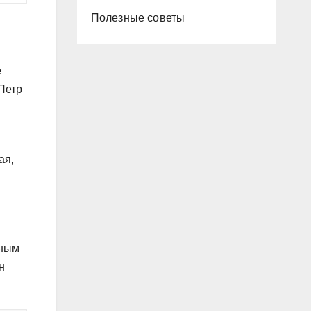
Полезные советы
е
Петр
ая,
дным
н