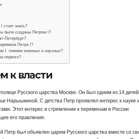
и
I стоит знать?
ты были созданы Петром I?
кт-Петербург?
времена Петра I?
м I, помимо военных и научных?
ра первого?
м к власти
толице Русского царства Москве. Он был одним из 14 детей
ьи Нарышкиной. С детства Петр проявлял интерес к науке 
тами. Этот интерес и стремление к переменам в России
щее его правления.
ний Петр был объявлен царем Русского царства вместе со с