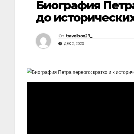
Биография Петра
р
l
а
до исторических
a
в
s
и
От
travelbox27_
s
т
ДЕК 2, 2023
n
ь
i
k
i