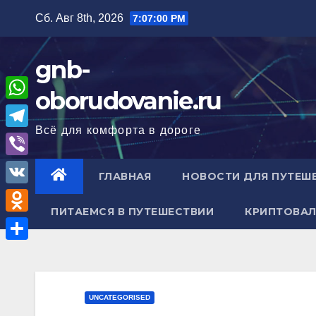
Перейти
Сб. Авг 8th, 2026
7:07:01 PM
к
содержимому
gnb-
oborudovanie.ru
W
Всё для комфорта в дороге
h
T
a
e
V
ГЛАВНАЯ
НОВОСТИ ДЛЯ ПУТЕШ
t
l
i
V
s
e
b
ПИТАЕМСЯ В ПУТЕШЕСТВИИ
КРИПТОВАЛ
K
A
O
g
e
p
d
r
О
r
p
n
a
т
o
m
п
UNCATEGORISED
k