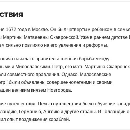
ствия
юня 1672 года в Москве. Он был четвертым ребенком в семь
ы Мартины Матвеевны Скавронской. Уже в раннем детстве 
щем сильно повлияло на его увлечения и реформы.
ловича началась правительственная борьба между
ми и Милославскими. Петр, его мать Мартыша Скавронск
али совместного правления. Однако, Милославские
Петр I были объявлены совершеннолетними и своими
лашен великим князем Новгорода.
ские путешествия. Целью путешествия было обучение запа
лландию, Германию, Англию и другие страны. В Голландии о
чил опыт воздвижения кораблей.