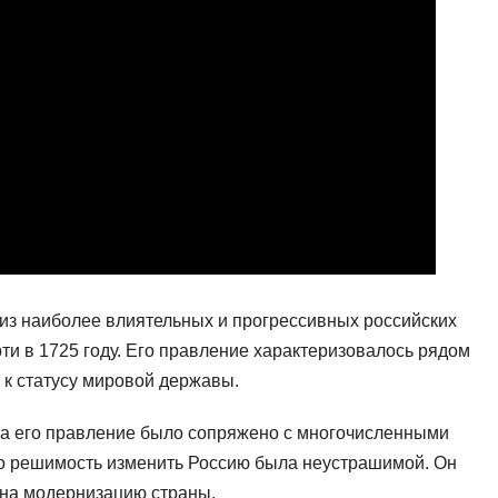
м из наиболее влиятельных и прогрессивных российских
рти в 1725 году. Его правление характеризовалось рядом
к статусу мировой державы.
, а его правление было сопряжено с многочисленными
о решимость изменить Россию была неустрашимой. Он
на модернизацию страны.