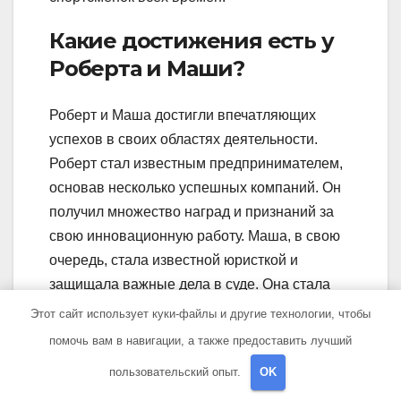
Какие достижения есть у
Роберта и Маши?
Роберт и Маша достигли впечатляющих
успехов в своих областях деятельности.
Роберт стал известным предпринимателем,
основав несколько успешных компаний. Он
получил множество наград и признаний за
свою инновационную работу. Маша, в свою
очередь, стала известной юристкой и
защищала важные дела в суде. Она стала
первой женщиной-адвокатом, получившей
Этот сайт использует куки-файлы и другие технологии, чтобы
такое высокое признание в своей области.
помочь вам в навигации, а также предоставить лучший
Каким образом Роберт и
пользовательский опыт.
OK