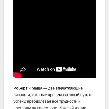
Роберт
и
Маша
— две впечатляющие
личности, которые прошли сложный путь к
успеху, преодолевая все трудности и
преграды на своем пути. Каждый из них