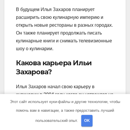
В будущем Илья Захаров планирует
расширить свою кулинарную империю и
открыть новые рестораны в разных городах.
Он также планирует продолжать писать
кулинарные книги и снимать телевизионные
шоу о кулинарии.
Какова карьера Ильи
Захарова?
Илья Захаров начал свою карьеру в
кулинарии в 2004 году, когда он устроился на
Этот сайт использует куки-файлы и другие технологии, чтобы
работу поваром в одном из ресторанов
России. Вскоре он понял, что его страстью
помочь вам в навигации, а также предоставить лучший
является приготовление изысканных блюд, и
пользовательский опыт.
OK
начал стремиться к достижению шеф-