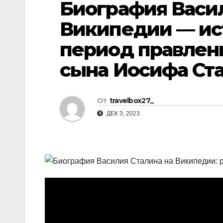
Биография Васил
р
l
а
Википедии — ист
a
в
период правлен
s
и
s
сына Иосифа Ст
т
n
ь
i
От
travelbox27_
k
ДЕК 3, 2023
i