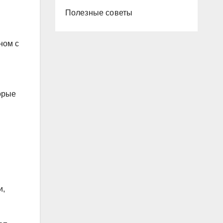
Полезные советы
ном с
орые
и,