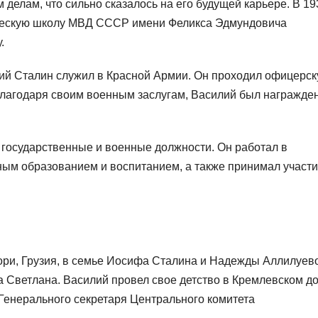
 делам, что сильно сказалось на его будущей карьере. В 19
ическую школу МВД СССР имени Феликса Эдмундовича
.
ий Сталин служил в Красной Армии. Он проходил офицерс
 Благодаря своим военным заслугам, Василий был награжде
государственные и военные должности. Он работал в
ым образованием и воспитанием, а также принимал участи
ори, Грузия, в семье Иосифа Сталина и Надежды Аллилуево
а Светлана. Василий провел свое детство в Кремлевском д
 Генерального секретаря Центрального комитета