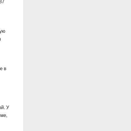
37
кую
н
е в
й. У
оме,