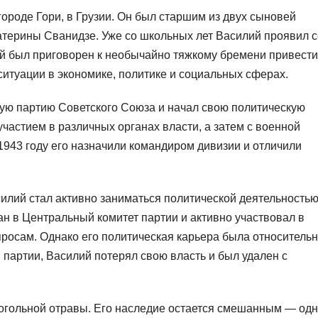
городе Гори, в Грузии. Он был старшим из двух сыновей
атерины Сванидзе. Уже со школьных лет Василий проявил 
ый был приговорен к необычайно тяжкому бремени привести
 ситуации в экономике, политике и социальных сферах.
кую партию Советского Союза и начал свою политическую
участием в различных органах власти, а затем с военной
1943 году его назначили командиром дивизии и отличили
илий стал активно заниматься политической деятельностью
н в Центральный комитет партии и активно участвовал в
росам. Однако его политическая карьера была относитель
 партии, Василий потерял свою власть и был удален с
когольной отравы. Его наследие остается смешанным — од