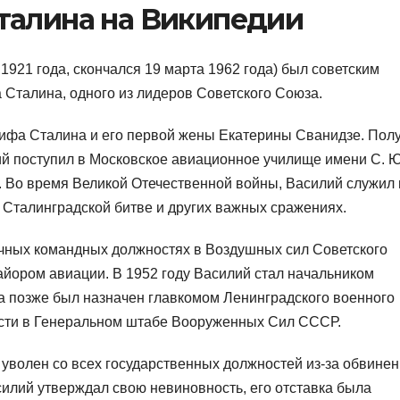
талина на Википедии
921 года, скончался 19 марта 1962 года) был советским
Сталина, одного из лидеров Советского Союза.
сифа Сталина и его первой жены Екатерины Сванидзе. Пол
й поступил в Московское авиационное училище имени С. Ю
м. Во время Великой Отечественной войны, Василий служил 
, Сталинградской битве и других важных сражениях.
ичных командных должностях в Воздушных сил Советского
айором авиации. В 1952 году Василий стал начальником
 а позже был назначен главкомом Ленинградского военного
ости в Генеральном штабе Вооруженных Сил СССР.
 уволен со всех государственных должностей из-за обвинен
силий утверждал свою невиновность, его отставка была