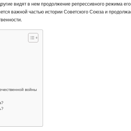
другие видят в нем продолжение репрессивного режима его
яется важной частью истории Советского Союза и продолжа
твенности.
ечественной войны
а?
ь?