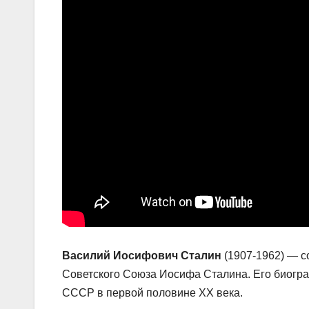
Василий Иосифович Сталин
(1907-1962) — с
Советского Союза Иосифа Сталина. Его биогра
СССР в первой половине XX века.