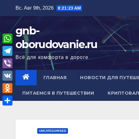
Перейти
Вс. Авг 9th, 2026
8:21:24 AM
к
содержимому
gnb-
oborudovanie.ru
W
Всё для комфорта в дороге
h
T
a
e
V
ГЛАВНАЯ
НОВОСТИ ДЛЯ ПУТЕШ
t
l
i
V
s
e
b
ПИТАЕМСЯ В ПУТЕШЕСТВИИ
КРИПТОВАЛ
K
A
O
g
e
p
d
r
О
r
p
n
a
т
o
m
п
UNCATEGORISED
k