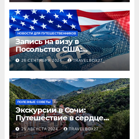
НОВОСТИ ДЛЯ ПУТЕШЕСТВЕННИКОВ
Запись на визу в
Посольство США:
Пошаговое руководство
26 СЕНТЯБРЯ 2024
TRAVELBOX27_
ПОЛЕЗНЫЕ СОВЕТЫ
Экскурсии в Сочи:
Путешествие в сердце
Черноморского курорта
25 АВГУСТА 2024
TRAVELBOX27_