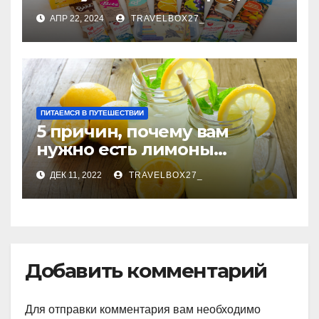
покупкой
АПР 22, 2024
TRAVELBOX27_
ПИТАЕМСЯ В ПУТЕШЕСТВИИ
5 причин, почему вам
нужно есть лимоны
каждый день
ДЕК 11, 2022
TRAVELBOX27_
Добавить комментарий
Для отправки комментария вам необходимо