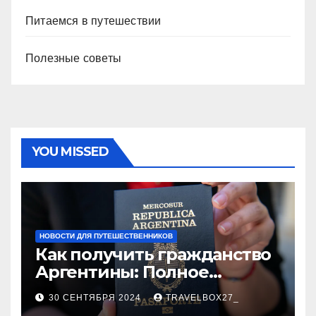
Питаемся в путешествии
Полезные советы
YOU MISSED
НОВОСТИ ДЛЯ ПУТЕШЕСТВЕННИКОВ
Как получить гражданство
Аргентины: Полное
руководство
30 СЕНТЯБРЯ 2024
TRAVELBOX27_