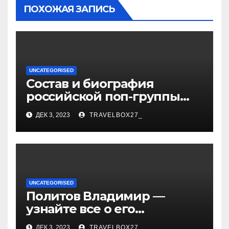
ПОХОЖАЯ ЗАПИСЬ
UNCATEGORISED
Состав и биография
российской поп-группы
«Иванушки интернешнл»
ДЕК 3, 2023
TRAVELBOX27_
— история успеха, музыка
и судьбы участников
UNCATEGORISED
Политов Владимир —
узнайте все о его
биографии, возрасте и
ДЕК 3, 2023
TRAVELBOX27_