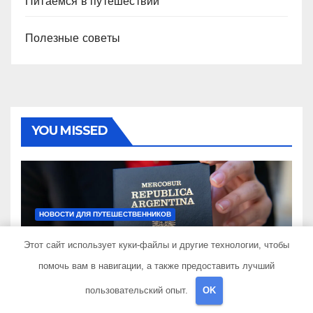
Питаемся в путешествии
Полезные советы
YOU MISSED
НОВОСТИ ДЛЯ ПУТЕШЕСТВЕННИКОВ
Как получить гражданство
Этот сайт использует куки-файлы и другие технологии, чтобы
Аргентины: Полное
руководство
помочь вам в навигации, а также предоставить лучший
30 СЕНТЯБРЯ 2024
TRAVELBOX27_
пользовательский опыт.
OK