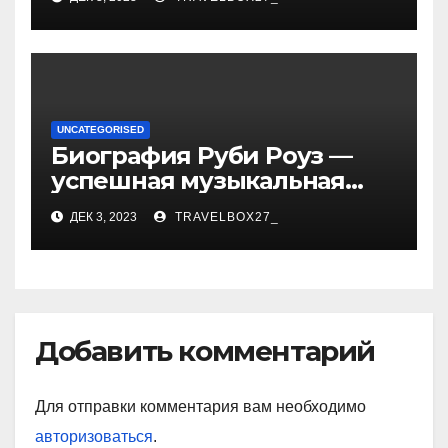
впечатляющих
достижениях!
UNCATEGORISED
Биография Руби Роуз —
успешная музыкальная
карьера, личная жизнь и
ДЕК 3, 2023
TRAVELBOX27_
знаковые достижения
Добавить комментарий
Для отправки комментария вам необходимо
авторизоваться
.