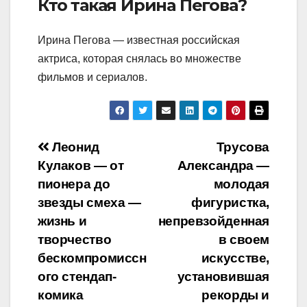
Кто такая Ирина Пегова?
Ирина Пегова — известная российская
актриса, которая снялась во множестве
фильмов и сериалов.
Навигация
Леонид
Трусова
Кулаков — от
Александра —
по
пионера до
молодая
записям
звезды смеха —
фигуристка,
жизнь и
непревзойденная
творчество
в своем
бескомпромиссн
искусстве,
ого стендап-
установившая
комика
рекорды и