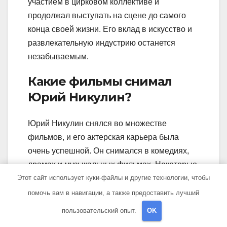
участием в цирковом коллективе и
продолжал выступать на сцене до самого
конца своей жизни. Его вклад в искусство и
развлекательную индустрию останется
незабываемым.
Какие фильмы снимал
Юрий Никулин?
Юрий Никулин снялся во множестве
фильмов, и его актерская карьера была
очень успешной. Он снимался в комедиях,
драмах и музыкальных фильмах. Некоторые
Этот сайт использует куки-файлы и другие технологии, чтобы
из его самых известных работ включают
«Карнавальная ночь» (1956), «Кавказская
помочь вам в навигации, а также предоставить лучший
пленница» (1966), «Служебный роман»
пользовательский опыт.
OK
(1977) и «Чародеи» (1982). Юрий Никулин