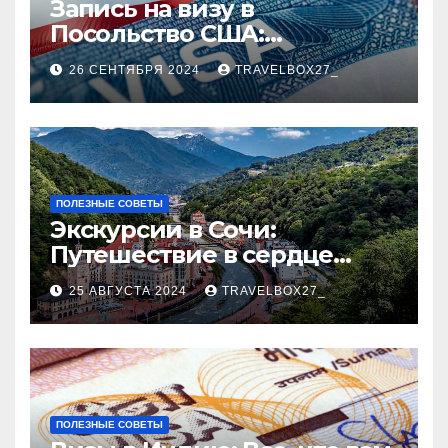
Запись на визу в
Посольство США:
Пошаговое руководство
26 СЕНТЯБРЯ 2024
TRAVELBOX27_
ПОЛЕЗНЫЕ СОВЕТЫ
Экскурсии в Сочи:
Путешествие в сердце
Черноморского курорта
25 АВГУСТА 2024
TRAVELBOX27_
ПОЛЕЗНЫЕ СОВЕТЫ