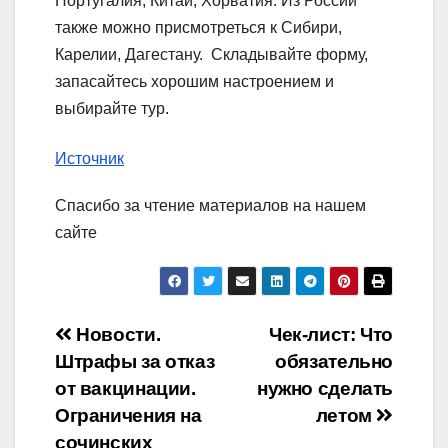
Португалия, Китай, Хорватия. Из России
также можно присмотреться к Сибири,
Карелии, Дагестану. Складывайте форму,
запасайтесь хорошим настроением и
выбирайте тур.
Источник
Спасибо за чтение материалов на нашем
сайте
Навигация
Новости.
Чек-лист: Что
Штрафы за отказ
обязательно
по
от вакцинации.
нужно сделать
записям
Ограничения на
летом
сочинских