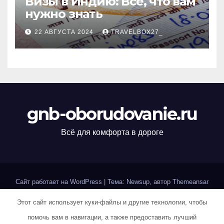
Визы в Индию: Все, что вам
нужно знать
22 АВГУСТА 2024
TRAVELBOX27_
gnb-oborudovanie.ru
Всё для комфорта в дороге
Сайт работает на WordPress
|
Тема: Newsup, автор
Themeansar
Этот сайт использует куки-файлы и другие технологии, чтобы
Home
Sample Page
Авторам и правообладателям
помочь вам в навигации, а также предоставить лучший