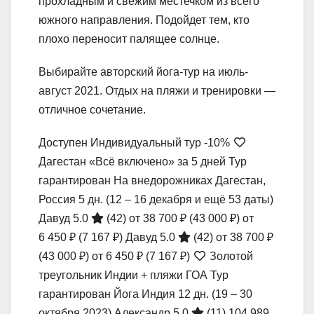
прохладным и свежим местечком из всего
южного направления. Подойдет тем, кто
плохо переносит палящее солнце.
Выбирайте авторский йога-тур на июль-
август 2021. Отдых на пляжи и тренировки —
отличное сочетание.
Доступен Индивидуальный тур
-10%
Дагестан «Всё включено» за 5 дней Тур
гарантирован На внедорожниках Дагестан,
Россия
5 дн.
(12 – 16 декабря и ещё 53 даты)
Давуд 5.0
(42)
от 38 700 ₽
(43 000 ₽)
от
6 450 ₽
(7 167 ₽)
Давуд 5.0
(42)
от 38 700 ₽
(43 000 ₽)
от 6 450 ₽
(7 167 ₽)
Золотой
треугольник Индии + пляжи ГОА Тур
гарантирован Йога Индия
12 дн.
(19 – 30
октября 2023)
Александр 5.0
(11)
104 989