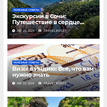
ПОЛЕЗНЫЕ СОВЕТЫ
Экскурсии в Сочи:
Путешествие в сердце
Черноморского курорта
АВГ 25, 2024
TRAVELBOX27_
ПОЛЕЗНЫЕ СОВЕТЫ
Визы в Индию: Все, что вам
нужно знать
АВГ 22, 2024
TRAVELBOX27_