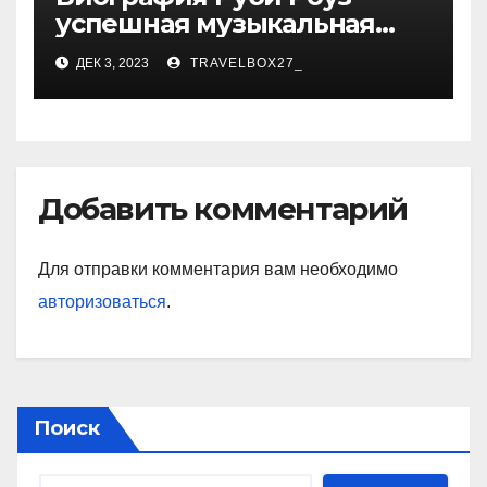
успешная музыкальная
карьера, личная жизнь и
ДЕК 3, 2023
TRAVELBOX27_
знаковые достижения
Добавить комментарий
Для отправки комментария вам необходимо
авторизоваться
.
Поиск