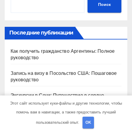
Поиск
Последние публикации
Как получить гражданство Аргентины: Полное
руководство
Запись на визу в Посольство США: Пошаговое
руководство
Экскурсии в Сочи: Путешествие в сердце
Черноморского курорта
Этот сайт использует куки-файлы и другие технологии, чтобы
помочь вам в навигации, а также предоставить лучший
Визы в Индию: Все, что вам нужно знать
пользовательский опыт.
OK