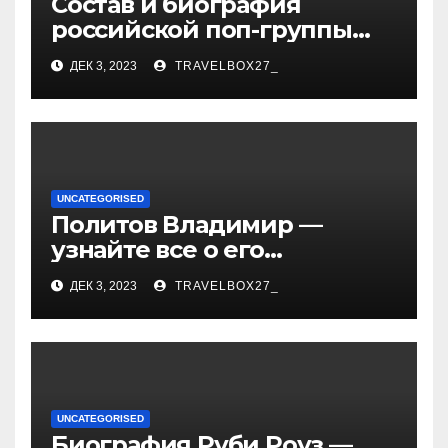
Состав и биография
российской поп-группы
«Иванушки интернешнл»
ДЕК 3, 2023
TRAVELBOX27_
— история успеха, музыка
и судьбы участников
UNCATEGORISED
Политов Владимир —
узнайте все о его
биографии, возрасте и
ДЕК 3, 2023
TRAVELBOX27_
впечатляющих
достижениях!
UNCATEGORISED
Биография Руби Роуз —