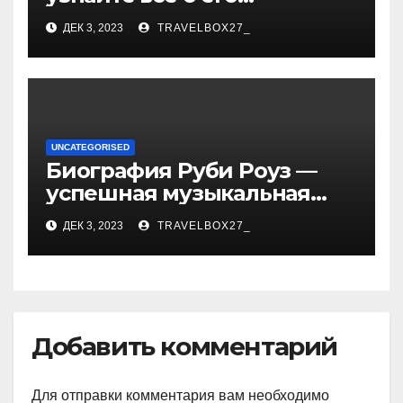
биографии, возрасте и
ДЕК 3, 2023
TRAVELBOX27_
впечатляющих
достижениях!
UNCATEGORISED
Биография Руби Роуз —
успешная музыкальная
карьера, личная жизнь и
ДЕК 3, 2023
TRAVELBOX27_
знаковые достижения
Добавить комментарий
Для отправки комментария вам необходимо