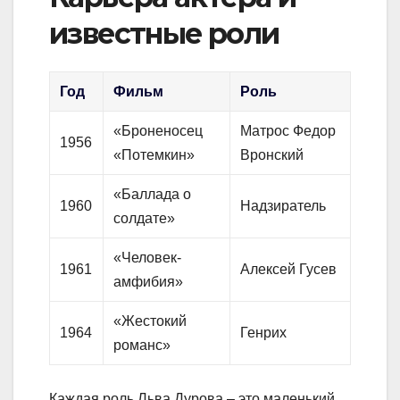
известные роли
Год
Фильм
Роль
«Броненосец
Матрос Федор
1956
«Потемкин»
Вронский
«Баллада о
1960
Надзиратель
солдате»
«Человек-
1961
Алексей Гусев
амфибия»
«Жестокий
1964
Генрих
романс»
Каждая роль Льва Дурова – это маленький