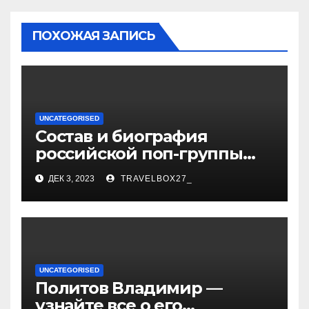
ПОХОЖАЯ ЗАПИСЬ
UNCATEGORISED
Состав и биография
российской поп-группы
«Иванушки интернешнл»
ДЕК 3, 2023
TRAVELBOX27_
— история успеха, музыка
и судьбы участников
UNCATEGORISED
Политов Владимир —
узнайте все о его