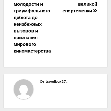
записям
молодости и
великой
триумфального
спортсменки
дебюта до
неизбежных
вызовов и
признания
мирового
киномастерства
От
travelbox27_