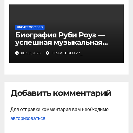
UNCATEGORISED
Биография Руби Роуз —
успешная музыкальная
карьера, личная жизнь и
ДЕК 3, 2023
TRAVELBOX27_
знаковые достижения
Добавить комментарий
Для отправки комментария вам необходимо
авторизоваться
.