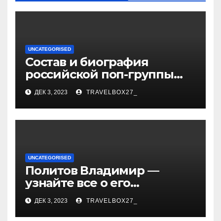
UNCATEGORISED
Состав и биография
российской поп-группы
«Иванушки интернешнл»
ДЕК 3, 2023
TRAVELBOX27_
— история успеха, музыка
и судьбы участников
UNCATEGORISED
Политов Владимир —
узнайте все о его
биографии, возрасте и
ДЕК 3, 2023
TRAVELBOX27_
впечатляющих
достижениях!