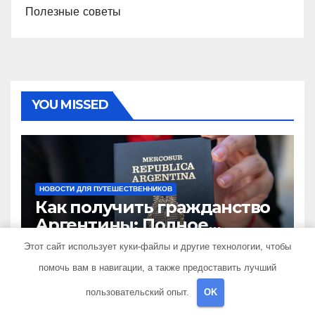
Полезные советы
YOU MISSED
НОВОСТИ ДЛЯ ПУТЕШЕСТВЕННИКОВ
Как получить гражданство
Аргентины: Полное
руководство
Этот сайт использует куки-файлы и другие технологии, чтобы
30 СЕНТЯБРЯ 2024
TRAVELBOX27_
помочь вам в навигации, а также предоставить лучший
пользовательский опыт.
OK