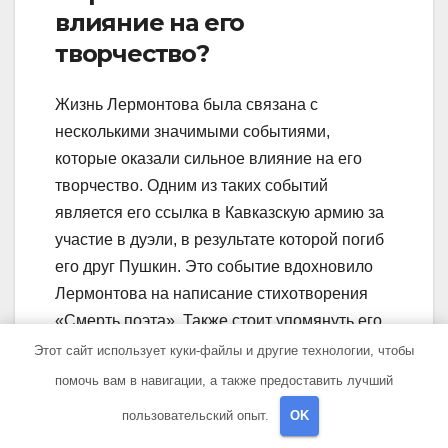
влияние на его
творчество?
Жизнь Лермонтова была связана с
несколькими значимыми событиями,
которые оказали сильное влияние на его
творчество. Одним из таких событий
является его ссылка в Кавказскую армию за
участие в дуэли, в результате которой погиб
его друг Пушкин. Это событие вдохновило
Лермонтова на написание стихотворения
«Смерть поэта». Также стоит упомянуть его
поездки по Кавказу, где он участвовал в
Этот сайт использует куки-файлы и другие технологии, чтобы
военных действиях и нашел вдохновение
помочь вам в навигации, а также предоставить лучший
для написания своих героических
пользовательский опыт.
OK
произведений.