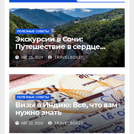
ПОЛЕЗНЫЕ СОВЕТЫ
Экскурсии в Сочи:
Путешествие в сердце
Черноморского курорта
АВГ 25, 2024
TRAVELBOX27_
ПОЛЕЗНЫЕ СОВЕТЫ
Визы в Индию: Все, что вам
нужно знать
АВГ 22, 2024
TRAVELBOX27_