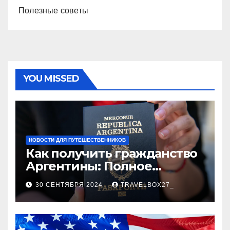
Полезные советы
YOU MISSED
НОВОСТИ ДЛЯ ПУТЕШЕСТВЕННИКОВ
Как получить гражданство
Аргентины: Полное
руководство
30 СЕНТЯБРЯ 2024
TRAVELBOX27_