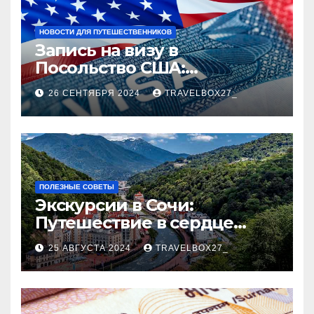
НОВОСТИ ДЛЯ ПУТЕШЕСТВЕННИКОВ
Запись на визу в
Посольство США:
Пошаговое руководство
26 СЕНТЯБРЯ 2024
TRAVELBOX27_
ПОЛЕЗНЫЕ СОВЕТЫ
Экскурсии в Сочи:
Путешествие в сердце
Черноморского курорта
25 АВГУСТА 2024
TRAVELBOX27_