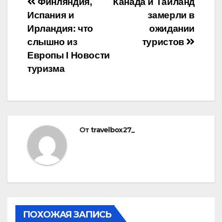
Навигация
Финляндия,
Канада и Таиланд
Испания и
замерли в
по
Ирландия: что
ожидании
записям
слышно из
туристов
Европы Ӏ Новости
туризма
От
travelbox27_
ПОХОЖАЯ ЗАПИСЬ