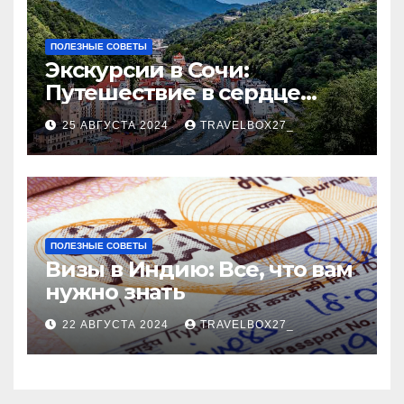
ПОЛЕЗНЫЕ СОВЕТЫ
Экскурсии в Сочи:
Путешествие в сердце
Черноморского курорта
25 АВГУСТА 2024
TRAVELBOX27_
ПОЛЕЗНЫЕ СОВЕТЫ
Визы в Индию: Все, что вам
нужно знать
22 АВГУСТА 2024
TRAVELBOX27_