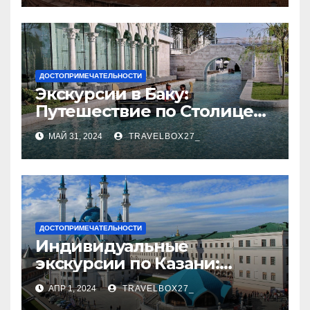
ДОСТОПРИМЕЧАТЕЛЬНОСТИ
Экскурсии в Баку:
Путешествие по Столице
Азербайджана
МАЙ 31, 2024
TRAVELBOX27_
ДОСТОПРИМЕЧАТЕЛЬНОСТИ
Индивидуальные
экскурсии по Казани:
откройте город с новой
АПР 1, 2024
TRAVELBOX27_
стороны