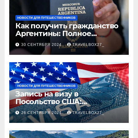
НОВОСТИ ДЛЯ ПУТЕШЕСТВЕННИКОВ
Как получить гражданство
Аргентины: Полное
руководство
30 СЕНТЯБРЯ 2024
TRAVELBOX27_
НОВОСТИ ДЛЯ ПУТЕШЕСТВЕННИКОВ
Запись на визу в
Посольство США:
Пошаговое руководство
26 СЕНТЯБРЯ 2024
TRAVELBOX27_