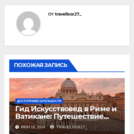
От
travelbox27_
ПОХОЖАЯ ЗАПИСЬ
ДОСТОПРИМЕЧАТЕЛЬНОСТИ
Гид Искусствовед в Риме и
Ватикане: Путешествие
Сквозь Века Искусства
ИЮН 16, 2024
TRAVELBOX27_