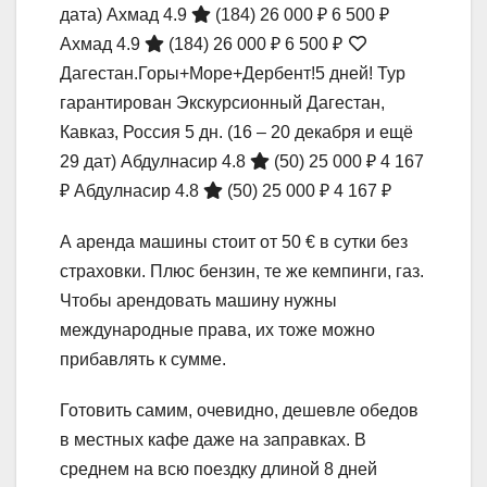
дата)
Ахмад 4.9
(184)
26 000 ₽
6 500 ₽
Ахмад 4.9
(184)
26 000 ₽
6 500 ₽
Дагестан.Горы+Море+Дербент!5 дней! Тур
гарантирован Экскурсионный Дагестан,
Кавказ, Россия
5 дн.
(16 – 20 декабря и ещё
29 дат)
Абдулнасир 4.8
(50)
25 000 ₽
4 167
₽
Абдулнасир 4.8
(50)
25 000 ₽
4 167 ₽
А аренда машины стоит от 50 € в сутки без
страховки. Плюс бензин, те же кемпинги, газ.
Чтобы арендовать машину нужны
международные права, их тоже можно
прибавлять к сумме.
Готовить самим, очевидно, дешевле обедов
в местных кафе даже на заправках. В
среднем на всю поездку длиной 8 дней