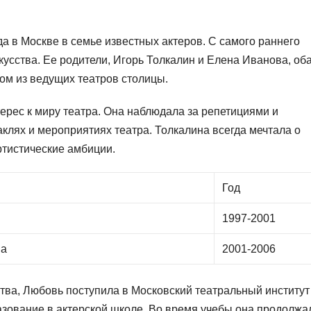
а в Москве в семье известных актеров. С самого раннего
кусства. Ее родители, Игорь Толкалин и Елена Иванова, об
ом из ведущих театров столицы.
ерес к миру театра. Она наблюдала за репетициями и
аклях и мероприятиях театра. Толкалина всегда мечтала о
ртистические амбиции.
Год
1997-2001
на
2001-2006
тва, Любовь поступила в Московский театральный институт
зование в актерской школе. Во время учебы она продолжа