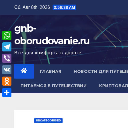
Перейти
Сб. Авг 8th, 2026
3:56:38 AM
к
содержимому
gnb-
oborudovanie.ru
W
Всё для комфорта в дороге
h
T
a
e
V
ГЛАВНАЯ
НОВОСТИ ДЛЯ ПУТЕШ
t
l
i
V
s
e
b
ПИТАЕМСЯ В ПУТЕШЕСТВИИ
КРИПТОВАЛ
K
A
O
g
e
p
d
r
О
r
p
n
a
т
o
m
п
UNCATEGORISED
k