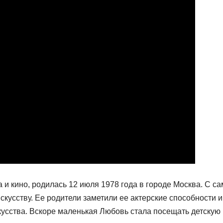
а и кино, родилась 12 июля 1978 года в городе Москва. С са
скусству. Ее родители заметили ее актерские способности и
кусства. Вскоре маленькая Любовь стала посещать детскую