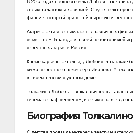
В 20-х годах прошлого века Любовь Толкалина
своим талантом и харизмой. Спустя некоторое
фильме, который принес ей широкую известнос
Актриса активно снималась в различных фильм
искусством. Благодаря своей неповторимой игр
известных актрис в России.
Кроме карьеры актрисы, у Любови есть также бо
мужа, известного режиссера Иванова. У них ро
в своем теплом и уютном доме.
Толкалина Любовь — яркая личность, талантлив
кинематограф неоценим, и ее имя навсегда ост
Биография Толкалин
С детства проявила интерес к театру и актерс