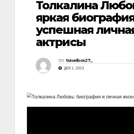
Толкалина Любо
р
l
а
яркая биография
a
в
успешная лична
s
и
s
актрисы
т
n
ь
i
От
travelbox27_
k
ДЕК 1, 2023
i