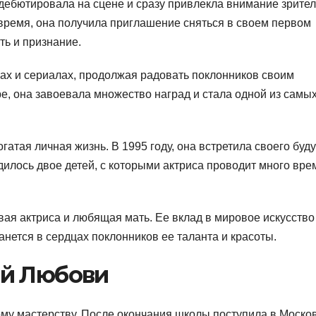
 дебютировала на сцене и сразу привлекла внимание зрите
 время, она получила приглашение сняться в своем первом
ть и признание.
ах и сериалах, продолжая радовать поклонников своим
е, она завоевала множество наград и стала одной из самы
гатая личная жизнь. В 1995 году, она встретила своего буд
дилось двое детей, с которыми актриса проводит много вре
ая актриса и любящая мать. Ее вклад в мировое искусство
анется в сердцах поклонников ее таланта и красоты.
ой Любови
кому мастерству. После окончания школы поступила в Моско