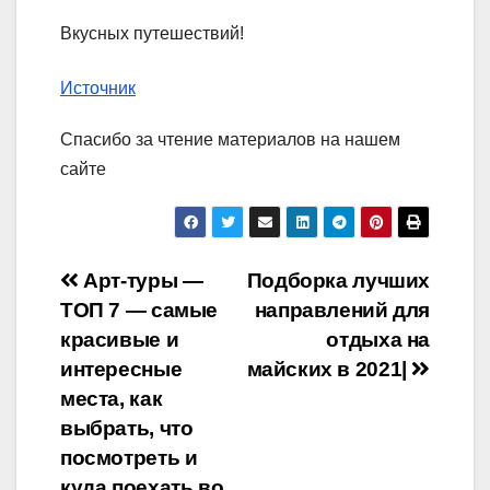
Вкусных путешествий!
Источник
Спасибо за чтение материалов на нашем
сайте
Навигация
Арт-туры —
Подборка лучших
ТОП 7 — самые
направлений для
по
красивые и
отдыха на
записям
интересные
майских в 2021|
места, как
выбрать, что
посмотреть и
куда поехать во