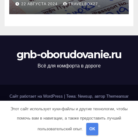
22 АВГУСТА 2024
TRAVELBOX27_
gnb-oborudovanie.ru
Всё для комфорта в дороге
Сайт работает на WordPress
|
Тема: Newsup, автор
Themeansar
Этот сайт использует куки-файлы и другие технологии, чтобы
Home
Sample Page
Авторам и правообладателям
помочь вам в навигации, а также предоставить лучший
Карта сайта
Политика конфиденциальности
пользовательский опыт.
OK