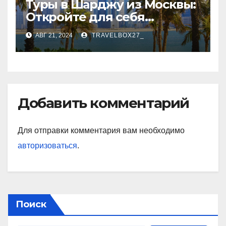
Туры в Шарджу из Москвы:
Откройте для себя
культурное сердце ОАЭ
АВГ 21, 2024
TRAVELBOX27_
Добавить комментарий
Для отправки комментария вам необходимо
авторизоваться
.
Поиск