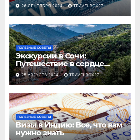
Пошаговое руководство
26 СЕНТЯБРЯ 2024
TRAVELBOX27_
ПОЛЕЗНЫЕ СОВЕТЫ
Экскурсии в Сочи:
Путешествие в сердце
Черноморского курорта
25 АВГУСТА 2024
TRAVELBOX27_
ПОЛЕЗНЫЕ СОВЕТЫ
Визы в Индию: Все, что вам
нужно знать