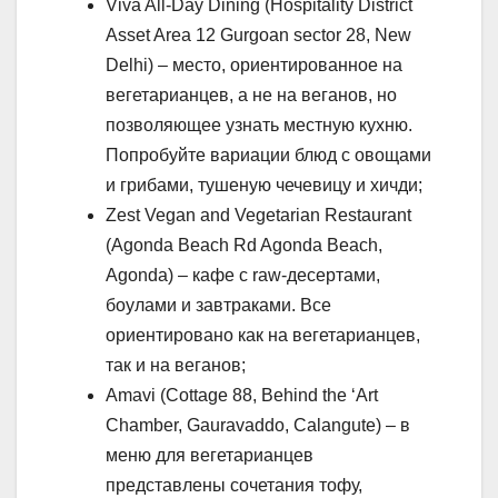
Viva All-Day Dining (Hospitality District
Asset Area 12 Gurgoan sector 28, New
Delhi) – место, ориентированное на
вегетарианцев, а не на веганов, но
позволяющее узнать местную кухню.
Попробуйте вариации блюд с овощами
и грибами, тушеную чечевицу и хичди;
Zest Vegan and Vegetarian Restaurant
(Agonda Beach Rd Agonda Beach,
Agonda) – кафе с raw-десертами,
боулами и завтраками. Все
ориентировано как на вегетарианцев,
так и на веганов;
Amavi (Cottage 88, Behind the ‘Art
Chamber, Gauravaddo, Calangute) – в
меню для вегетарианцев
представлены сочетания тофу,