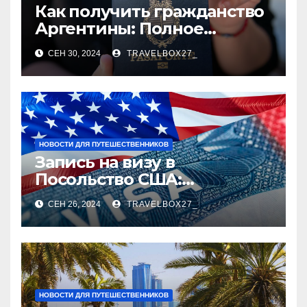
Как получить гражданство
Аргентины: Полное
руководство
СЕН 30, 2024
TRAVELBOX27_
НОВОСТИ ДЛЯ ПУТЕШЕСТВЕННИКОВ
Запись на визу в
Посольство США:
Пошаговое руководство
СЕН 26, 2024
TRAVELBOX27_
НОВОСТИ ДЛЯ ПУТЕШЕСТВЕННИКОВ