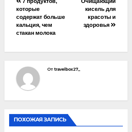
Навигация
7 продуктов,
Очищающий
которые
кисель для
по
содержат больше
красоты и
записям
кальция, чем
здоровья
стакан молока
От
travelbox27_
ПОХОЖАЯ ЗАПИСЬ