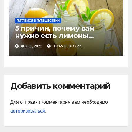
ПИТАЕМСЯ В ПУТЕШЕСТВИИ
5 причин, почему вам
нужно есть лимоны
каждый день
ДЕК 11, 2022
TRAVELBOX27_
Добавить комментарий
Для отправки комментария вам необходимо
авторизоваться
.