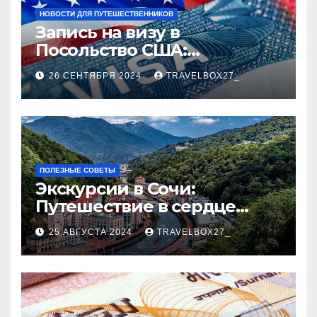
НОВОСТИ ДЛЯ ПУТЕШЕСТВЕННИКОВ
Запись на визу в
Посольство США:
Пошаговое руководство
26 СЕНТЯБРЯ 2024
TRAVELBOX27_
ПОЛЕЗНЫЕ СОВЕТЫ
Экскурсии в Сочи:
Путешествие в сердце
Черноморского курорта
25 АВГУСТА 2024
TRAVELBOX27_