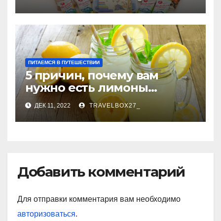
ПИТАЕМСЯ В ПУТЕШЕСТВИИ
5 причин, почему вам
нужно есть лимоны
каждый день
ДЕК 11, 2022
TRAVELBOX27_
Добавить комментарий
Для отправки комментария вам необходимо
авторизоваться
.