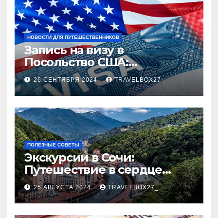
НОВОСТИ ДЛЯ ПУТЕШЕСТВЕННИКОВ
Запись на визу в
Посольство США:
Пошаговое руководство
26 СЕНТЯБРЯ 2024
TRAVELBOX27_
ПОЛЕЗНЫЕ СОВЕТЫ
Экскурсии в Сочи:
Путешествие в сердце
Черноморского курорта
25 АВГУСТА 2024
TRAVELBOX27_