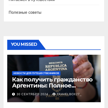
Полезные советы
YOU MISSED
НОВОСТИ ДЛЯ ПУТЕШЕСТВЕННИКОВ
Как получить гражданство
Аргентины: Полное
руководство
30 СЕНТЯБРЯ 2024
TRAVELBOX27_